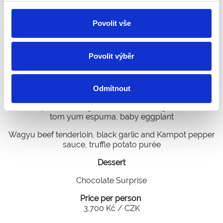
Sushi
Povolit vše
Wagyu aburi nigiri, lobster roll
Starter
Povolit výběr
St. Jacques scallops, miso beurre blanc
Main Courses
Odmítnout
Butter-poached langoustine with lemongrass butter,
tom yum espuma, baby eggplant
Wagyu beef tenderloin, black garlic and Kampot pepper
sauce, truffle potato purée
Dessert
Chocolate Surprise
Price per person
3.700 Kč / CZK