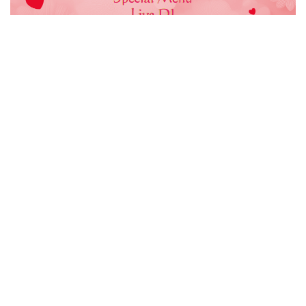
Would you like to stay informed about the latest
news?
I agree with the processing of personal data
CHANGE LANGUAGE
CS
|
EN