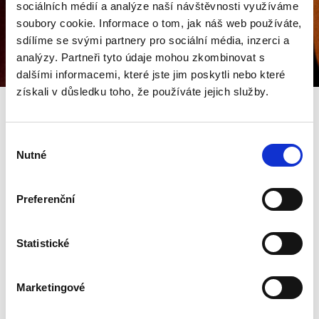
sociálních médií a analýze naší návštěvnosti využíváme
soubory cookie. Informace o tom, jak náš web používáte,
sdílíme se svými partnery pro sociální média, inzerci a
analýzy. Partneři tyto údaje mohou zkombinovat s
dalšími informacemi, které jste jim poskytli nebo které
získali v důsledku toho, že používáte jejich služby.
Love goes through the stomach. We invite you to a
Výběr
special Valentine's Day menu that will surely enchant
Nutné
souhlasu
your partner.
Preferenční
TASTING MENU
Welcome drink
Statistické
Glass of Champagne Veuve Clicquot Rosé
Marketingové
Amuse-bouche
Foie gras cappuccino, pine nut crumble, lychee