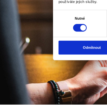
používáte jejich služby.
Výběr
Nutné
souhlasu
Odmítnout