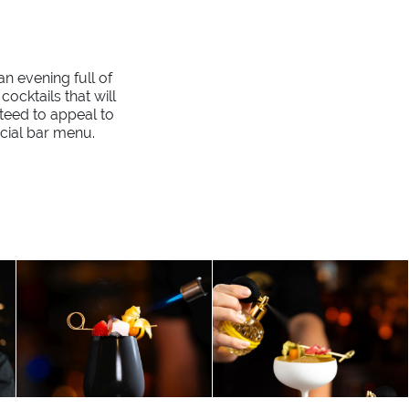
an evening full of
ocktails that will
nteed to appeal to
cial bar menu.