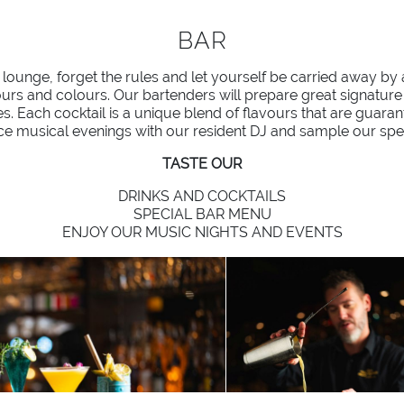
BAR
 lounge, forget the rules and let yourself be carried away by 
rs and colours. Our bartenders will prepare great signature c
s. Each cocktail is a unique blend of flavours that are guara
ce musical evenings with our resident DJ and sample our spe
TASTE OUR
DRINKS AND COCKTAILS
SPECIAL BAR MENU
ENJOY OUR MUSIC NIGHTS AND EVENTS